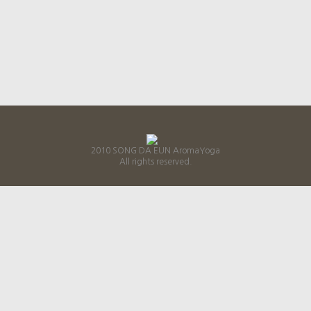
2010 SONG DA EUN AromaYoga
All rights reserved.
B
사업자등록번호 : 211-08-97251
상표출원번호 : 45-2010-0001082
상호명 : 송다은의아로마요가 대표자 : 송다은
주소 : 서울특별시 서초구 방배동 761-7번지 3층
전화번호 : 02-537-5311