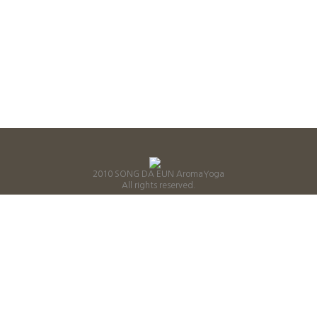
2010 SONG DA EUN AromaYoga
All rights reserved.
B
사업자등록번호 : 211-08-97251
상표출원번호 : 45-2010-0001082
상호명 : 송다은의아로마요가 대표자 : 송다은