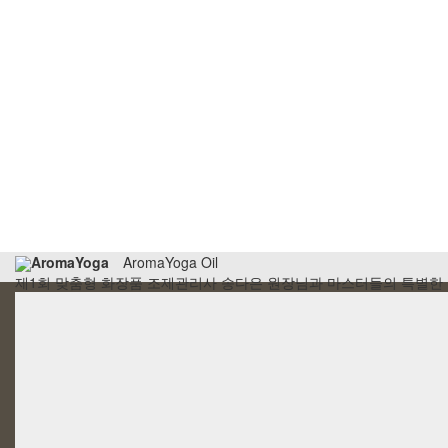
AromaYoga
AromaYoga Oil
제1회 맞춤형 화장품 조제관리사
송다은 원장님과 마스터들의
특별한