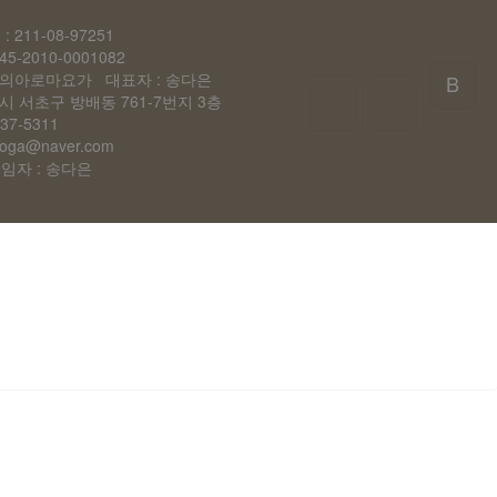
211-08-97251
-2010-0001082
은의아로마요가 대표자 : 송다은
B
시 서초구 방배동 761-7번지 3층
37-5311
oga@naver.com
자 : 송다은