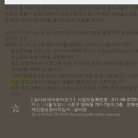
유럽의 흑사병으로 80%이상의 인구가 감염되었을 때 향료사들은 안
자들은 호흡기 질환으로부터 자유로웠다고 합니다.천연 에센셜오일들은
할 뿐만 아니라 면역력을 높이는데 큰 도움을 줍니다.
아로마요가에서는 수 십 가지의 천연 에센셜오일을 활용하여 회원님들
전인적 건강
육체적, 정서적, 정신적, 영적 건강을 포함하는 온전한 건강을 이야기 한다.
힐링요가를 전문으로 가르키며 IFA(한국1기) 국제아로마테라피
생님들이 프로그램을 진행합니다.
평소 애정하는 타 프로그램 또는 자신만의 프로그램에 맞춤 블렌
극대화를 목적으로 합니다.
아로마힐링요가는 단연, 아로마요가의 대표 프로그램 입니다. 수
다은 원장님과 마스터들의 특별한 블렌딩으로 이루어집니다.
모든 프로그램에 사용되는 아로마요가오일은 100% 천연 에센셜오
니다.
[ 송다은의아로마요가 ] 사업자등록번호 : 211-08-97251
주소 : 서울특별시 서초구 방배동 761-7번지 3층 전화번호 :
개인정보관리책임자 : 송다은
2010 SONG DA EUN AromaYoga
All rights reserved.
로그인