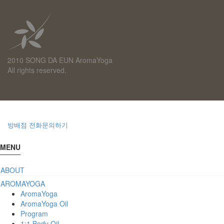
2010 SONG DA EUN AromaYoga
All rights reserved.
방배점 전화문의하기
MENU
ABOUT
AROMAYOGA
AromaYoga
AromaYoga Oil
Program
1:1 Body Oil