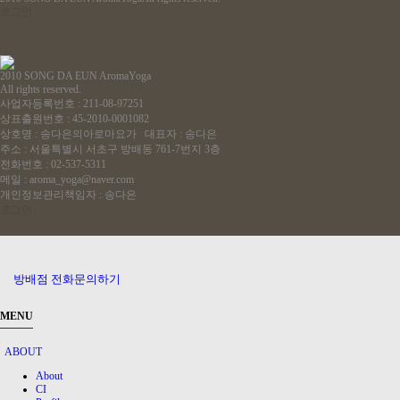
로그인
2010 SONG DA EUN AromaYoga
All rights reserved.
사업자등록번호 : 211-08-97251
상표출원번호 : 45-2010-0001082
상호명 : 송다은의아로마요가 대표자 : 송다은
주소 : 서울특별시 서초구 방배동 761-7번지 3층
전화번호 : 02-537-5311
메일 : aroma_yoga@naver.com
개인정보관리책임자 : 송다은
로그인
방배점 전화문의하기
MENU
ABOUT
About
CI