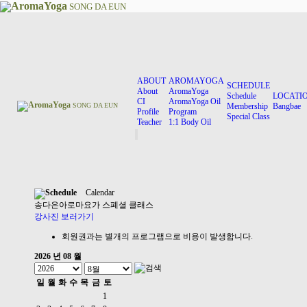
AromaYoga
SONG DA EUN
ABOUT
AROMAYOGA
SCHEDULE
About
AromaYoga
Schedule
LOCATI
CI
AromaYoga Oil
AromaYoga
SONG DA EUN
Membership
Bangbae
Profile
Program
Special Class
Teacher
1:1 Body Oil
Schedule
Calendar
송다은아로마요가
스폐셜 클래스
강사진 보러가기
회원권과는 별개의 프로그램으로 비용이 발생합니다.
2026 년 08 월
일
월
화
수
목
금
토
1