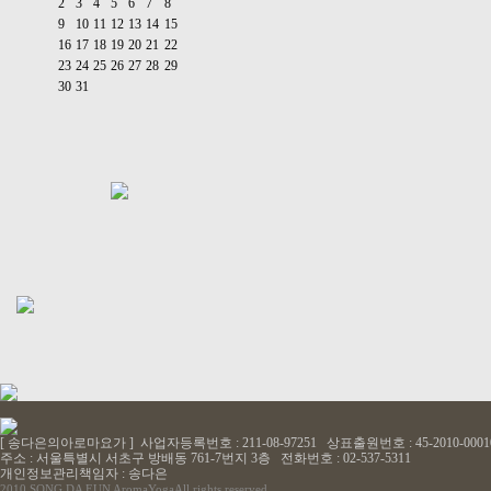
2
3
4
5
6
7
8
9
10
11
12
13
14
15
16
17
18
19
20
21
22
23
24
25
26
27
28
29
30
31
[ 송다은의아로마요가 ] 사업자등록번호 : 211-08-97251 상표출원번호 : 45-2010-0001
주소 : 서울특별시 서초구 방배동 761-7번지 3층 전화번호 : 02-537-5311
개인정보관리책임자 : 송다은
2010 SONG DA EUN AromaYoga
All rights reserved.