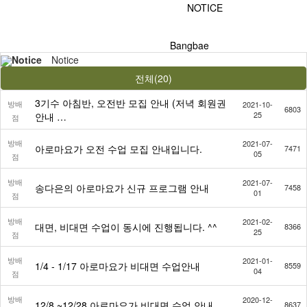
NOTICE
Bangbae
Notice
Notice
전체(20)
3기수 아침반, 오전반 모집 안내 (저녁 회원권
방배
2021-10-
6803
25
안내 …
점
방배
2021-07-
아로마요가 오전 수업 모집 안내입니다.
7471
05
점
방배
2021-07-
송다은의 아로마요가 신규 프로그램 안내
7458
01
점
방배
2021-02-
대면, 비대면 수업이 동시에 진행됩니다. ^^
8366
25
점
방배
2021-01-
1/4 - 1/17 아로마요가 비대면 수업안내
8559
04
점
방배
2020-12-
12/8 ~12/28 아로마요가 비대면 수업 안내
8637