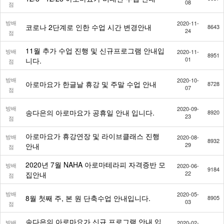
08
점
방배
2020-11-
코로나 2단계로 인한 수업 시간 변경안내
8643
24
점
11월 추가 수업 진행 및 신규프로그램 안내입
방배
2020-11-
8951
01
니다.
점
방배
2020-10-
아로마요가 한글날 휴강 및 주말 수업 안내
8728
07
점
방배
2020-09-
송다은의 아로마요가 공휴일 안내 입니다.
8920
23
점
아로마요가 휴강연장 및 라이브클래스 진행
방배
2020-08-
8932
29
안내
점
2020년 7월 NAHA 아로마테라피 자격증반 모
방배
2020-06-
9184
22
집안내
점
방배
2020-05-
8월 첫째 주, 본 원 단축수업 안내입니다.
8905
03
점
송다은의 아로마요가 신규 프로그램 안내 입
방배
2020-02-