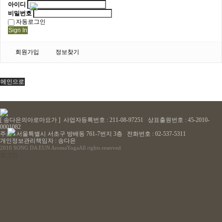
아이디
비밀번호
자동로그인
Sign In
회원가입
정보찾기
메인으로
[ 송다은의아로마요가 ] 사업자등록번호 : 211-08-97251 상표출원번호 : 45-2010-
0001082
주소 : 서울특별시 서초구 방배동 761-7번지 3층 전화번호 : 02-537-5311
개인정보관리책임자 : 송다은
2010 SONG DA EUN AromaYoga
All rights reserved.
로그인
B