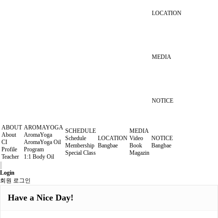
LOCATION
MEDIA
NOTICE
ABOUT
AROMAYOGA
SCHEDULE
MEDIA
About
AromaYoga
Schedule
LOCATION
Video
NOTICE
CI
AromaYoga Oil
Membership
Bangbae
Book
Bangbae
Profile
Program
Special Class
Magazin
Teacher
1:1 Body Oil
Login
회원 로그인
Have a Nice Day!