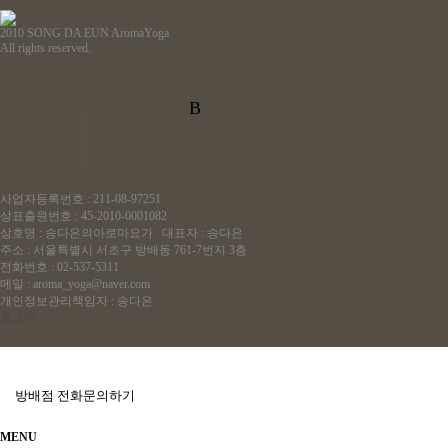
2010 SONG DA EUN AromaYoga
All rights reserved.
B
사업자등록번호 : 211-08-97251
상표출원번호 : 45-2010-0001082
상호명 : 송다은의아로마요가 대표자 : 송다은
주소 : 서울특별시 서초구 방배동 761-7번지 3층
전화번호 : 02-537-5311
메일 : aroma_yoga@naver.com
개인정보관리책임자 : 송다은
로그인
방배점 전화문의하기
MENU