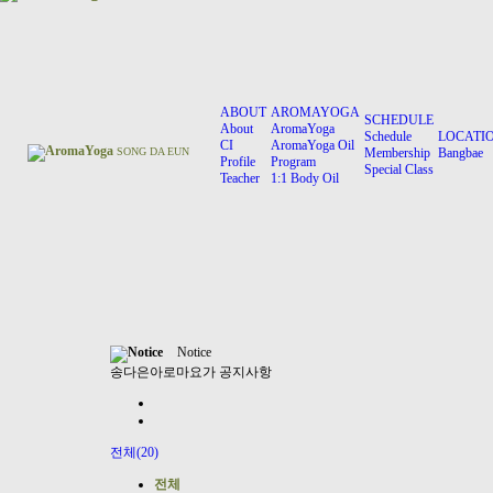
ABOUT
AROMAYOGA
SCHEDULE
About
AromaYoga
Schedule
LOCATI
CI
AromaYoga Oil
AromaYoga
SONG DA EUN
Membership
Bangbae
Profile
Program
Special Class
Teacher
1:1 Body Oil
Notice
Notice
송다은아로마요가
공지사항
전체(20)
전체