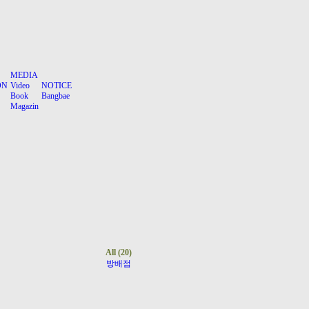
MEDIA
ON
Video
NOTICE
Book
Bangbae
Magazin
All
(20)
방배점