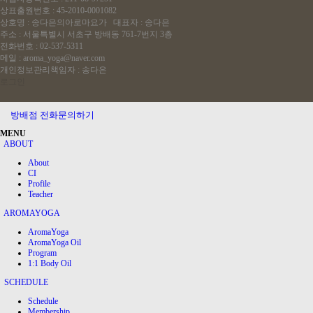
상표출원번호 : 45-2010-0001082
상호명 : 송다은의아로마요가 대표자 : 송다은
주소 : 서울특별시 서초구 방배동 761-7번지 3층
전화번호 : 02-537-5311
메일 : aroma_yoga@naver.com
개인정보관리책임자 : 송다은
로그인
방배점 전화문의하기
MENU
ABOUT
About
CI
Profile
Teacher
AROMAYOGA
AromaYoga
AromaYoga Oil
Program
1:1 Body Oil
SCHEDULE
Schedule
Membership